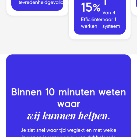
1
tevredenheid
gevalideerd
15%
Van 4
Efficiënter
naar 1
werken
systeem
Binnen 10 minuten weten
waar
wij kunnen helpen
.
Je ziet snel waar tijd weglekt en met welke