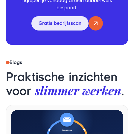
ingrepen je vandaag al uren dubbel werk
bespaart.
Gratis bedrijfsscan
Blogs
Praktische inzichten
slimmer werken
voor
.