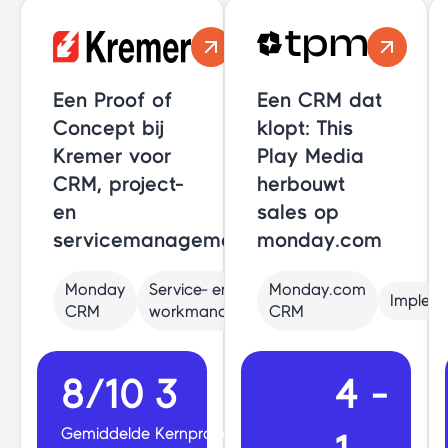
Een Proof of
Een CRM dat
Concept bij
klopt: This
Kremer voor
Play Media
CRM, project-
herbouwt
en
sales op
servicemanagement
monday.com
Monday
Service- en
Monday.com
Impleme
CRM
workmanagement
CRM
8/10
3
4 -
Gemiddelde
Kernprocessen