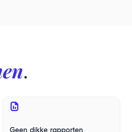
men
.
Geen dikke rapporten