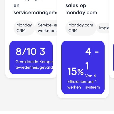
en
sales op
servicemanagement
monday.com
Monday
Service- en
Monday.com
Impleme
CRM
workmanagement
CRM
8/10
3
4 -
Gemiddelde
Kernprocessen
1
tevredenheid
gevalideerd
15%
Van 4
Efficiënter
naar 1
werken
systeem