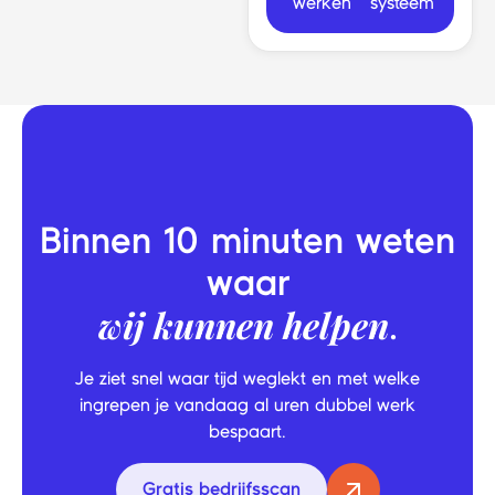
werken
systeem
Binnen 10 minuten weten
waar
wij kunnen helpen
.
Je ziet snel waar tijd weglekt en met welke
ingrepen je vandaag al uren dubbel werk
bespaart.
Gratis bedrijfsscan