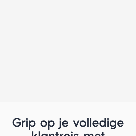
Wel verstuurd, niet geleerd
Je ziet opens en clicks, maar de vertaalslag
naar betere targeting, betere timing en
betere follow-up ontbreekt. Optimaliseren
wordt gokken in plaats van sturen.
Grip op je volledige