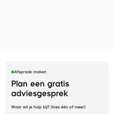
Bekijk campagne-analytics en
gebeurtenissen (events) en maak samen
met AI optimalisaties die werken. Ximble
bouwt dashboards, KPI-definities en een
verbeterflow, zodat je structureel ziet wat
werkt en waarom.
Afspraak maken
Plan een gratis
adviesgesprek
Waar wil je hulp bij? (kies één of meer)