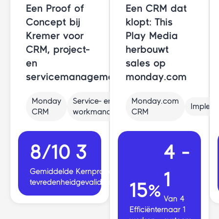
Een Proof of
Een CRM dat
Concept bij
klopt: This
Kremer voor
Play Media
CRM, project-
herbouwt
en
sales op
servicemanagement
monday.com
Monday
Service- en
Monday.com
Impleme
CRM
workmanagement
CRM
8/10
3
4 -
Gemiddelde
Kernprocessen
1
tevredenheid
gevalideerd
15%
Van 4
Efficiënter
naar 1