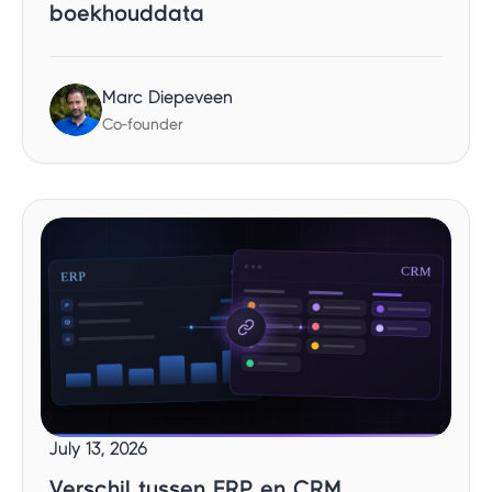
boekhouddata
Marc Diepeveen
Co-founder
July 13, 2026
Verschil tussen ERP en CRM