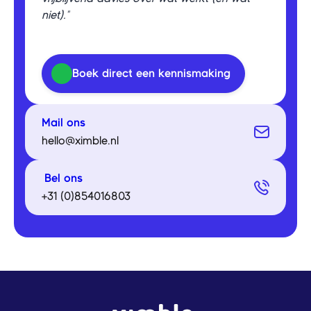
niet)."
Boek direct een kennismaking
Mail ons
hello@ximble.nl
Bel ons
+31 (0)854016803