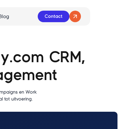
Blog
Contact
ay.com CRM,
agement
ampaigns en Work
 tot uitvoering.