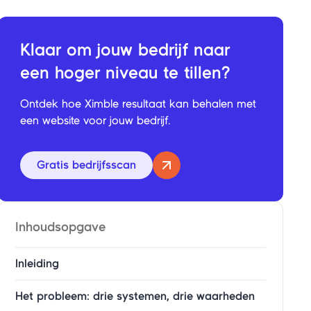
Klaar om jouw
bedrijf
naar
een hoger niveau te tillen?
Ontdek hoe Ximble resultaat kan behalen met
een website voor jouw bedrijf.
Gratis bedrijfsscan
Inhoudsopgave
Inleiding
Het probleem: drie systemen, drie waarheden