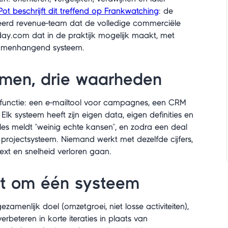
Pot beschrijft dit treffend op Frankwatching
: de
reerd revenue-team dat de volledige commerciële
onday.com dat in de praktijk mogelijk maakt, met
amenhangend systeem.
emen, drie waarheden
 functie: een e-mailtool voor campagnes, een CRM
Elk systeem heeft zijn eigen data, eigen definities en
les meldt "weinig echte kansen", en zodra een deal
projectsysteem. Niemand werkt met dezelfde cijfers,
ext en snelheid verloren gaan.
gt om één systeem
zamenlijk doel (omzetgroei, niet losse activiteiten),
erbeteren in korte iteraties in plaats van