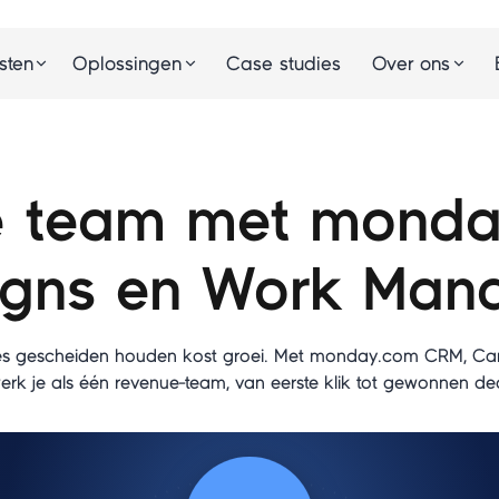
Case studies
sten
Oplossingen
Over ons
e team met mond
gns en Work Man
les gescheiden houden kost groei. Met monday.com CRM, C
 je als één revenue-team, van eerste klik tot gewonnen deal