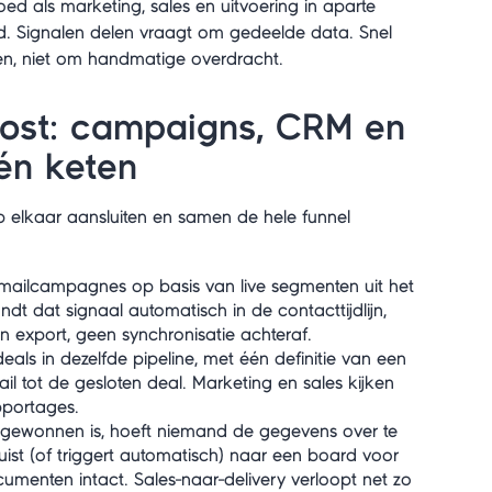
d als marketing, sales en uitvoering in aparte
d. Signalen delen vraagt om gedeelde data. Snel
en, niet om handmatige overdracht.
ost: campaigns, CRM en
én keten
 elkaar aansluiten en samen de hele funnel
-mailcampagnes op basis van live segmenten uit het
dt dat signaal automatisch in de contacttijdlijn,
n export, geen synchronisatie achteraf.
als in dezelfde pipeline, met één definitie van een
ail tot de gesloten deal. Marketing en sales kijken
pportages.
gewonnen is, hoeft niemand de gegevens over te
uist (of triggert automatisch) naar een board voor
cumenten intact. Sales-naar-delivery verloopt net zo