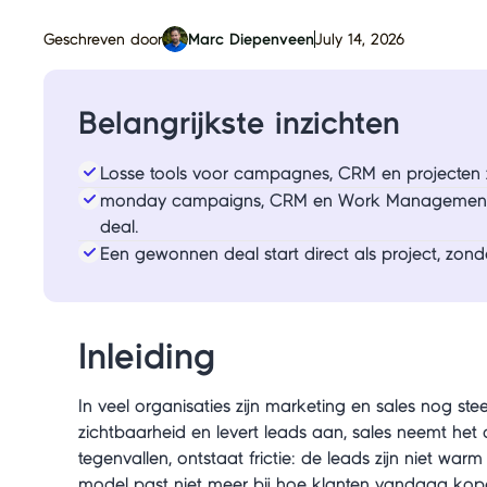
Geschreven door
Marc Diepenveen
July 14, 2026
Belangrijkste inzichten
Losse tools voor campagnes, CRM en projecten 
monday campaigns, CRM en Work Management dr
deal.
Een gewonnen deal start direct als project, zon
Inleiding
In veel organisaties zijn marketing en sales nog st
zichtbaarheid en levert leads aan, sales neemt het 
tegenvallen, ontstaat frictie: de leads zijn niet wa
model past niet meer bij hoe klanten vandaag kopen: