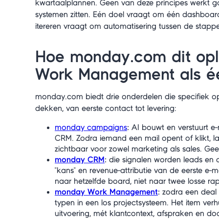
kwartaalplannen. Geen van deze principes werkt goe
systemen zitten. Eén doel vraagt om één dashboar
itereren vraagt om automatisering tussen de stapp
Hoe monday.com dit opl
Work Management als é
monday.com biedt drie onderdelen die specifiek op
dekken, van eerste contact tot levering:
monday campaigns
:
AI bouwt en verstuurt e
CRM. Zodra iemand een mail opent of klikt, lan
zichtbaar voor zowel marketing als sales. Gee
monday CRM
:
die signalen worden leads en de
"kans" en revenue-attributie van de eerste e-m
naar hetzelfde board, niet naar twee losse ra
monday Work Management
:
zodra een deal 
typen in een los projectsysteem. Het item verh
uitvoering, mét klantcontext, afspraken en do