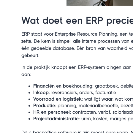
Wat doet een ERP preci
ERP staat voor Enterprise Resource Planning, een t
zette. De kern is simpel: alle interne processen v
één gedeelde database. Eén bron van waarheid voor
gebeurt.
In de praktijk knoopt een ERP-systeem dingen aan 
aan:
Financiën en boekhouding:
grootboek, debite
Inkoop:
leveranciers, orders, facturatie
Voorraad en logistiek:
wat ligt waar, wat kom
Productie:
planning, materiaalbehoefte, bezet
HR en personeel:
contracten, verlof, salarisadm
Projectadministratie:
uren, kosten, marges pe
Dit is backoffice software in zijn meest pure vorm. 