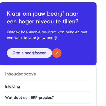
Klaar om jouw
bedrijf
naar
een hoger niveau te tillen?
Ontdek hoe Ximble resultaat kan behalen met
een website voor jouw bedrijf.
Gratis bedrijfsscan
Inhoudsopgave
Inleiding
Wat doet een ERP precies?