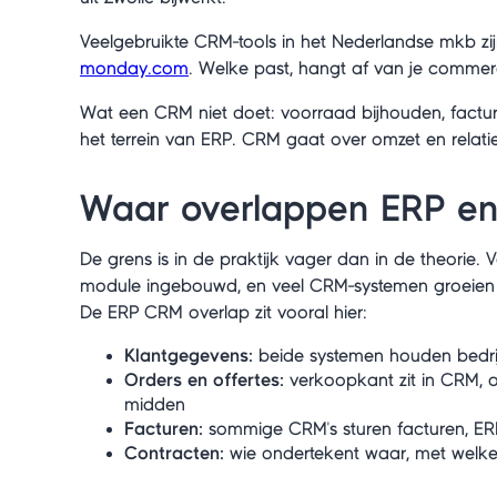
Veelgebruikte CRM-tools in het Nederlandse mkb zij
monday.com
. Welke past, hangt af van je commerc
Wat een CRM niet doet: voorraad bijhouden, factu
het terrein van ERP. CRM gaat over omzet en relaties
Waar overlappen ERP e
De grens is in de praktijk vager dan in de theori
module ingebouwd, en veel CRM-systemen groeien ric
De ERP CRM overlap zit vooral hier:
Klantgegevens:
beide systemen houden bedrij
Orders en offertes:
verkoopkant zit in CRM, or
midden
Facturen:
sommige CRM's sturen facturen, E
Contracten:
wie ondertekent waar, met welke