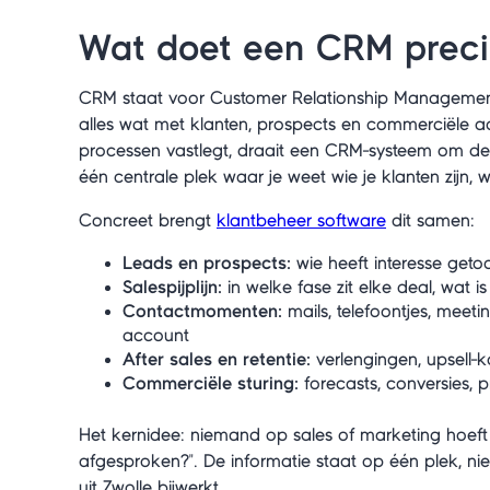
Wat doet een CRM preci
CRM staat voor Customer Relationship Management e
alles wat met klanten, prospects en commerciële ac
processen vastlegt, draait een CRM-systeem om de 
één centrale plek waar je weet wie je klanten zijn,
Concreet brengt
klantbeheer software
dit samen:
Leads en prospects:
wie heeft interesse geto
Salespijplijn:
in welke fase zit elke deal, wat 
Contactmomenten:
mails, telefoontjes, meeti
account
After sales en retentie:
verlengingen, upsell-
Commerciële sturing:
forecasts, conversies,
Het kernidee: niemand op sales of marketing hoeft 
afgesproken?". De informatie staat op één plek, nie
uit Zwolle bijwerkt.