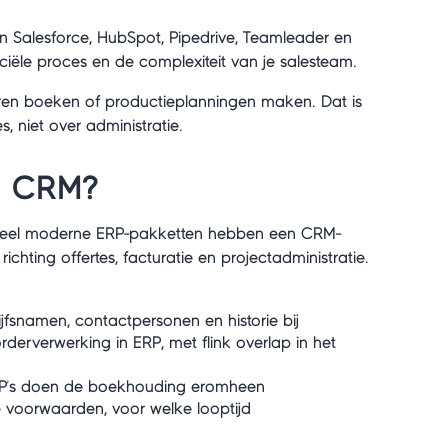
n Salesforce, HubSpot, Pipedrive, Teamleader en
iële proces en de complexiteit van je salesteam.
ren boeken of productieplanningen maken. Dat is
, niet over administratie.
n CRM?
e. Veel moderne ERP-pakketten hebben een CRM-
hting offertes, facturatie en projectadministratie.
fsnamen, contactpersonen en historie bij
derverwerking in ERP, met flink overlap in het
RP's doen de boekhouding eromheen
 voorwaarden, voor welke looptijd