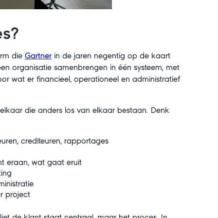
es?
erm die
Gartner
in de jaren negentig op de kaart
an een organisatie samenbrengen in één systeem, met
 wat er financieel, operationeel en administratief
elkaar die anders los van elkaar bestaan. Denk
uren, crediteuren, rapportages
t eraan, wat gaat eruit
ting
inistratie
r project
Niet de klant staat centraal, maar het proces. In